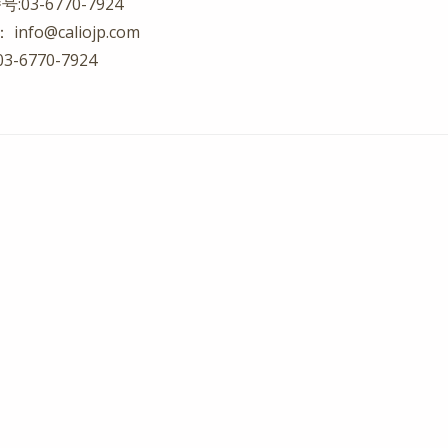
:03-6770-7924
l：
info@caliojp.com
3-6770-7924